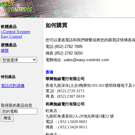
如何購買
軟體產品
i-Control System
Easy Control
您可以通過電話和我們聯繫或將您的購買詳情傳真或電
硬體產品
電話:
(852) 2782 7895
總覽
傳真:
(852) 2782 5650
電郵地址:
sales@easy-controls.com
香港
特別產品
華輝無線電行有限公司
香港九龍深水(土步)鴨寮街195-201號明珠樓地下及
電話式對講機
電 話 : (852) 2729 3271
傳 真 : (852) 2387 6919
和興無線電行有限公司
取得新的產品信息
旺角店 ：
九龍旺角通菜街2A-2P鴻光商場1樓22 號
電話 ：( 852 ) 3420 0601
傳真 ：( 852 ) 3420 0611
觀塘店 ：