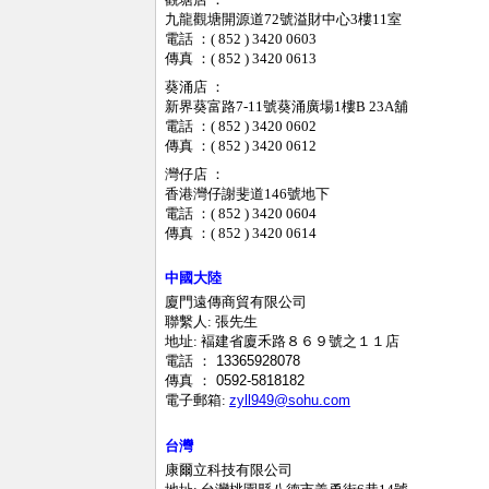
九龍觀塘開源道72號溢財中心3樓11室
電話 ：( 852 ) 3420 0603
傳真 ：( 852 ) 3420 0613
葵涌店 ：
新界葵富路7-11號葵涌廣場1樓B 23A舖
電話 ：( 852 ) 3420 0602
傳真 ：( 852 ) 3420 0612
灣仔店 ：
香港灣仔謝斐道146號地下
電話 ：( 852 ) 3420 0604
傳真 ：( 852 ) 3420 0614
中國大陸
廈門遠傳商貿有限公司
聯繫人: 張先生
地址: 褔建省廈禾路８６９號之１１店
電話
：
13365928078
傳真 ： 0592-5818182
電子郵箱:
zyll949@sohu.com
台灣
康爾立科技有限公司